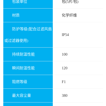
包装单位
包(5片/包)
材质
化学纤维
防护等级(配合过滤风扇
IP54
或过滤器使用)
持续耐温性能
100
瞬间耐温性能
120
阻燃等级
F1
最大容尘量
380