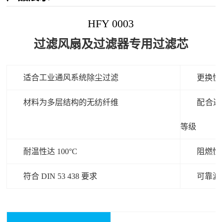
HFY 0003
过滤风扇及过滤器专用过滤芯
适合工业通风系统除尘过滤
更换快
材料为多层结构的无纺纤维
配合过
等级
耐温性达 100°C
阻燃性能
符合 DIN 53 438 要求
可靠滤