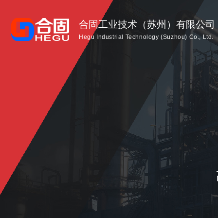
合固工业技术（苏州）有限公司
Hegu Industrial Technology (Suzhou) Co., Ltd.